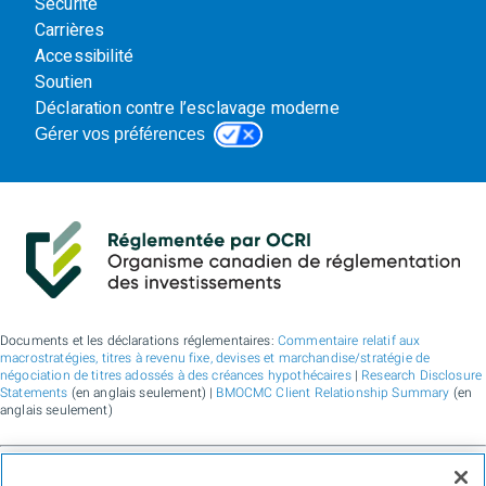
Sécurité
Carrières
Accessibilité
Soutien
Déclaration contre l’esclavage moderne
Gérer vos préférences
Documents et les déclarations réglementaires:
Commentaire relatif aux
macrostratégies, titres à revenu fixe, devises et marchandise/stratégie de
négociation de titres adossés à des créances hypothécaires
|
Research Disclosure
Statements
(en anglais seulement) |
BMOCMC Client Relationship Summary
(en
anglais seulement)
BMO Marchés des capitaux est un nom commercial utilisé par BMO Groupe