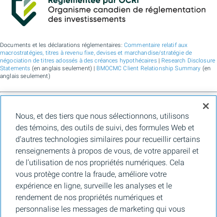
Documents et les déclarations réglementaires:
Commentaire relatif aux
macrostratégies, titres à revenu fixe, devises et marchandise/stratégie de
négociation de titres adossés à des créances hypothécaires
|
Research Disclosure
Statements
(en anglais seulement) |
BMOCMC Client Relationship Summary
(en
anglais seulement)
BMO Marchés des capitaux est un nom commercial utilisé par BMO Groupe
Nous, et des tiers que nous sélectionnons, utilisons
financier pour les services de vente en gros de la Banque de Montréal, de BMO
Bank N.A. (membre de la FDIC), de Bank of Montreal Europe Plc et de Bank of
des témoins, des outils de suivi, des formules Web et
Montreal (China) Co. Ltd., pour les services de courtage auprès des clients
d’autres technologies similaires pour recueillir certains
institutionnels de BMO Capital Markets Corp. (membre de la
FINRA
et de la
SIPC
)
et les services de courtage d'agence de Clearpool Execution Services, LLC
renseignements à propos de vous, de votre appareil et
(membre la
FINRA
et de la
SIPC
) aux États-Unis, ainsi que pour les services de
de l’utilisation de nos propriétés numériques. Cela
courtage auprès des clients institutionnels de BMO Nesbitt Burns Inc. (membre d
l’Organisme canadien de réglementation des investissements, et membre du
vous protège contre la fraude, améliore votre
Fonds canadien de protection des épargnants) au Canada et en Asie, de Bank of
expérience en ligne, surveille les analyses et le
Montreal Europe Plc (autorisée et réglementée par la Central Bank of Ireland) en
Europe et de BMO Capital Markets Limited (autorisée et réglementée par la
rendement de nos propriétés numériques et
Financial Conduct Authority) au Royaume-Uni et en Australie, ainsi que pour les
personnalise les messages de marketing qui vous
services-conseils en matière d’établissement de crédits carbone, de durabilité et
de solutions pour l’environnement de Banque de Montréal, de BMO Radicle Inc., et