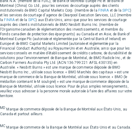
Bank N.A. (membre de la FDIC), de Bank of Montreal Europe Plc et de Bank of
Montreal (China) Co. Ltd., pour les services de courtage auprès des clients
institutionnels de BMO Capital Markets Corp. (membre de la
FINRA
et de la
SIPC
)
et les services de courtage d'agence de Clearpool Execution Services, LLC (membre
la
FINRA
et de la
SIPC
) aux États-Unis, ainsi que pour les services de courtage
auprès des clients institutionnels de BMO Nesbitt Burns Inc. (membre de
l’Organisme canadien de réglementation des investissements, et membre du
Fonds canadien de protection des épargnants) au Canada et en Asie, de Bank of
Montreal Europe Plc (autorisée et réglementée par la Central Bank of Ireland) en
Europe et de BMO Capital Markets Limited (autorisée et réglementée par la
Financial Conduct Authority) au Royaume-Uni et en Australie, ainsi que pour les
services-conseils en matière d’établissement de crédits carbone, de durabilité et de
solutions pour l’environnement de Banque de Montréal, de BMO Radicle Inc., et de
Carbon Farmers Australia Pty Ltd. (ACN 136 799 221 AFSL 430135) en
Australie. « Nesbitt Burns » est une marque de commerce déposée de BMO
Nesbitt Burns Inc., utilisée sous licence. « BMO Marchés des capitaux » est une
marque de commerce de la Banque de Montréal, utilisée sous licence. « BMO (le
médaillon contenant le M souligné) » est une marque de commerce déposée de la
Banque de Montréal, utilisée sous licence. Pour de plus amples renseignements,
veuillez vous adresser à la personne morale autorisée à faire des affaires sur votre
territoire.
MD
Marque de commerce déposée de la Banque de Montréal aux États-Unis, au
Canada et partout ailleurs.
MC
Marque de commerce de la Banque de Montréal aux États-Unis et au Canada.