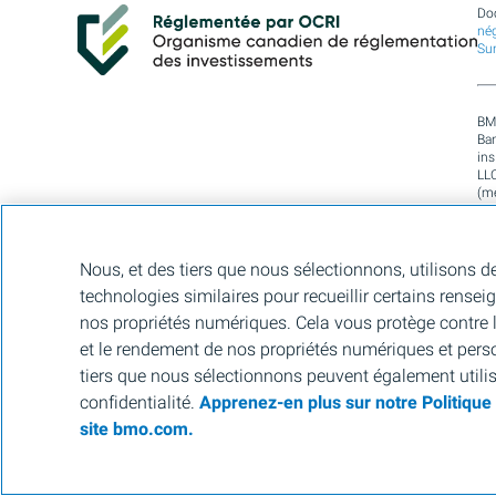
Do
nég
Su
BM
Ban
in
LL
(m
Asi
rég
car
79
Nous, et des tiers que nous sélectionnons, utilisons d
Mar
technologies similaires pour recueillir certains rensei
un
per
nos propriétés numériques. Cela vous protège contre la
et le rendement de nos propriétés numériques et pers
M
tiers que nous sélectionnons peuvent également utili
confidentialité.
Apprenez-en plus sur notre Politiqu
M
site bmo.com.
© 