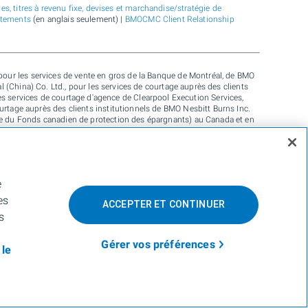
s, titres à revenu fixe, devises et marchandise/stratégie de
atements
(en anglais seulement) |
BMOCMC Client Relationship
our les services de vente en gros de la Banque de Montréal, de BMO
(China) Co. Ltd., pour les services de courtage auprès des clients
les services de courtage d'agence de Clearpool Execution Services,
ourtage auprès des clients institutionnels de BMO Nesbitt Burns Inc.
 du Fonds canadien de protection des épargnants) au Canada et en
 Ireland) en Europe et de BMO Capital Markets Limited (autorisée et
 que pour les services-conseils en matière d’établissement de crédits
e BMO Radicle Inc., et de Carbon Farmers Australia Pty Ltd. (ACN 136
posée de BMO Nesbitt Burns Inc., utilisée sous licence. « BMO
e sous licence. « BMO (le médaillon contenant le M souligné) » est
e
ur de plus amples renseignements, veuillez vous adresser à la
es
ACCEPTER ET CONTINUER
s
et partout ailleurs.
Gérer vos préférences
 le