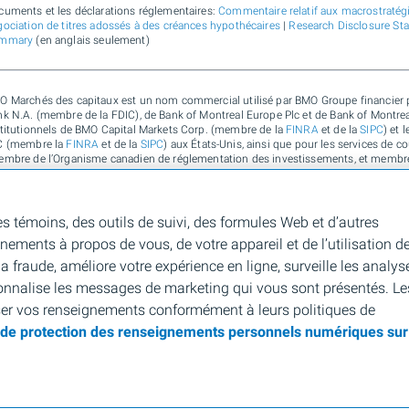
cuments et les déclarations réglementaires:
Commentaire relatif aux macrostratégie
ociation de titres adossés à des créances hypothécaires
|
Research Disclosure St
mmary
(en anglais seulement)
O Marchés des capitaux est un nom commercial utilisé par BMO Groupe financier p
k N.A. (membre de la FDIC), de Bank of Montreal Europe Plc et de Bank of Montreal 
stitutionnels de BMO Capital Markets Corp. (membre de la
FINRA
et de la
SIPC
) et 
C (membre la
FINRA
et de la
SIPC
) aux États-Unis, ainsi que pour les services de c
embre de l’Organisme canadien de réglementation des investissements, et membre
e, de Bank of Montreal Europe Plc (autorisée et réglementée par la Central Bank of
lementée par la Financial Conduct Authority) au Royaume-Uni et en Australie, ainsi
bone, de durabilité et de solutions pour l’environnement de Banque de Montréal, d
9 221 AFSL 430135) en Australie. « Nesbitt Burns » est une marque de commerce dé
es témoins, des outils de suivi, des formules Web et d’autres
chés des capitaux » est une marque de commerce de la Banque de Montréal, utilisé
gnements à propos de vous, de votre appareil et de l’utilisation d
e marque de commerce déposée de la Banque de Montréal, utilisée sous licence. Po
sonne morale autorisée à faire des affaires sur votre territoire.
 fraude, améliore votre expérience en ligne, surveille les analys
onnalise les messages de marketing qui vous sont présentés. Le
D
Marque de commerce déposée de la Banque de Montréal aux États-Unis, au Canada 
ser vos renseignements conformément à leurs politiques de
e de protection des renseignements personnels numériques sur
C
Marque de commerce de la Banque de Montréal aux États-Unis et au Canada.
BMO Groupe financier, 2026.