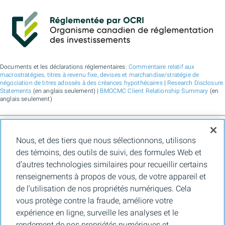
Documents et les déclarations réglementaires:
Commentaire relatif aux
macrostratégies, titres à revenu fixe, devises et marchandise/stratégie de
négociation de titres adossés à des créances hypothécaires
|
Research Disclosure
Statements
(en anglais seulement) |
BMOCMC Client Relationship Summary
(en
anglais seulement)
BMO Marchés des capitaux est un nom commercial utilisé par BMO Groupe
Nous, et des tiers que nous sélectionnons, utilisons
financier pour les services de vente en gros de la Banque de Montréal, de BMO
Bank N.A. (membre de la FDIC), de Bank of Montreal Europe Plc et de Bank of
des témoins, des outils de suivi, des formules Web et
Montreal (China) Co. Ltd., pour les services de courtage auprès des clients
d’autres technologies similaires pour recueillir certains
institutionnels de BMO Capital Markets Corp. (membre de la
FINRA
et de la
SIPC
)
et les services de courtage d'agence de Clearpool Execution Services, LLC
renseignements à propos de vous, de votre appareil et
(membre la
FINRA
et de la
SIPC
) aux États-Unis, ainsi que pour les services de
de l’utilisation de nos propriétés numériques. Cela
courtage auprès des clients institutionnels de BMO Nesbitt Burns Inc. (membre d
l’Organisme canadien de réglementation des investissements, et membre du
vous protège contre la fraude, améliore votre
Fonds canadien de protection des épargnants) au Canada et en Asie, de Bank of
expérience en ligne, surveille les analyses et le
Montreal Europe Plc (autorisée et réglementée par la Central Bank of Ireland) en
Europe et de BMO Capital Markets Limited (autorisée et réglementée par la