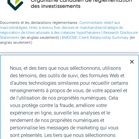
Documents et les déclarations réglementaires:
Commentaire relatif aux
macrostratégies, titres à revenu fixe, devises et marchandise/stratégie de
négociation de titres adossés à des créances hypothécaires
|
Research Disclosure
Statements
(en anglais seulement) |
BMOCMC Client Relationship Summary
(en
anglais seulement)
BMO Marchés des capitaux est un nom commercial utilisé par BMO Groupe
Nous, et des tiers que nous sélectionnons, utilisons
financier pour les services de vente en gros de la Banque de Montréal, de BMO
Bank N.A. (membre de la FDIC), de Bank of Montreal Europe Plc et de Bank of
des témoins, des outils de suivi, des formules Web et
Montreal (China) Co. Ltd., pour les services de courtage auprès des clients
d’autres technologies similaires pour recueillir certains
institutionnels de BMO Capital Markets Corp. (membre de la
FINRA
et de la
SIPC
)
et les services de courtage d'agence de Clearpool Execution Services, LLC
renseignements à propos de vous, de votre appareil et
(membre la
FINRA
et de la
SIPC
) aux États-Unis, ainsi que pour les services de
de l’utilisation de nos propriétés numériques. Cela
courtage auprès des clients institutionnels de BMO Nesbitt Burns Inc. (membre d
l’Organisme canadien de réglementation des investissements, et membre du
vous protège contre la fraude, améliore votre
Fonds canadien de protection des épargnants) au Canada et en Asie, de Bank of
expérience en ligne, surveille les analyses et le
Montreal Europe Plc (autorisée et réglementée par la Central Bank of Ireland) en
Europe et de BMO Capital Markets Limited (autorisée et réglementée par la
rendement de nos propriétés numériques et
Financial Conduct Authority) au Royaume-Uni et en Australie, ainsi que pour les
personnalise les messages de marketing qui vous
services-conseils en matière d’établissement de crédits carbone, de durabilité et
de solutions pour l’environnement de Banque de Montréal, de BMO Radicle Inc., et
sont présentés. Les tiers que nous sélectionnons
de Carbon Farmers Australia Pty Ltd. (ACN 136 799 221 AFSL 430135) en