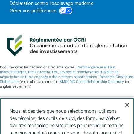
Déclaration contre l’esclavage moderne
Gérer vos préférences
Documents et les déclarations réglementaires:
Commentaire relatif aux
macrostratégies, titres à revenu fixe, devises et marchandise/stratégie de
négociation de titres adossés à des créances hypothécaires
|
Research Disclosure
Statements
(en anglais seulement) |
BMOCMC Client Relationship Summary
(en
anglais seulement)
BMO Marchés des capitaux est un nom commercial utilisé par BMO Groupe
Nous, et des tiers que nous sélectionnons, utilisons
financier pour les services de vente en gros de la Banque de Montréal, de BMO
Bank N.A. (membre de la FDIC), de Bank of Montreal Europe Plc et de Bank of
des témoins, des outils de suivi, des formules Web et
Montreal (China) Co. Ltd., pour les services de courtage auprès des clients
d’autres technologies similaires pour recueillir certains
institutionnels de BMO Capital Markets Corp. (membre de la
FINRA
et de la
SIPC
)
et les services de courtage d'agence de Clearpool Execution Services, LLC
renseignements à propos de vous, de votre appareil et