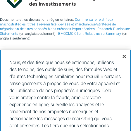
Documents et les déclarations réglementaires:
Commentaire relatif aux
macrostratégies, titres à revenu fixe, devises et marchandise/stratégie de
négociation de titres adossés à des créances hypothécaires
|
Research Disclosure
Statements
(en anglais seulement) |
BMOCMC Client Relationship Summary
(en
anglais seulement)
BMO Marchés des capitaux est un nom commercial utilisé par BMO Groupe
Nous, et des tiers que nous sélectionnons, utilisons
financier pour les services de vente en gros de la Banque de Montréal, de BMO
Bank N.A. (membre de la FDIC), de Bank of Montreal Europe Plc et de Bank of
des témoins, des outils de suivi, des formules Web et
Montreal (China) Co. Ltd., pour les services de courtage auprès des clients
d’autres technologies similaires pour recueillir certains
institutionnels de BMO Capital Markets Corp. (membre de la
FINRA
et de la
SIPC
)
et les services de courtage d'agence de Clearpool Execution Services, LLC
renseignements à propos de vous, de votre appareil et
(membre la
FINRA
et de la
SIPC
) aux États-Unis, ainsi que pour les services de
de l’utilisation de nos propriétés numériques. Cela
courtage auprès des clients institutionnels de BMO Nesbitt Burns Inc. (membre d
l’Organisme canadien de réglementation des investissements, et membre du
vous protège contre la fraude, améliore votre
Fonds canadien de protection des épargnants) au Canada et en Asie, de Bank of
expérience en ligne, surveille les analyses et le
Montreal Europe Plc (autorisée et réglementée par la Central Bank of Ireland) en
Europe et de BMO Capital Markets Limited (autorisée et réglementée par la
rendement de nos propriétés numériques et
Financial Conduct Authority) au Royaume-Uni et en Australie, ainsi que pour les
personnalise les messages de marketing qui vous
services-conseils en matière d’établissement de crédits carbone, de durabilité et
de solutions pour l’environnement de Banque de Montréal, de BMO Radicle Inc., et
sont présentés. Les tiers que nous sélectionnons
de Carbon Farmers Australia Pty Ltd. (ACN 136 799 221 AFSL 430135) en