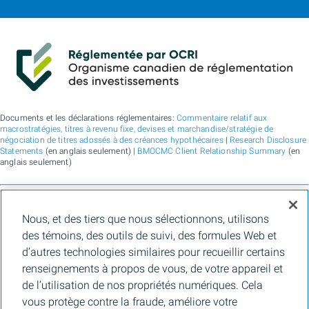
Documents et les déclarations réglementaires:
Commentaire relatif aux
macrostratégies, titres à revenu fixe, devises et marchandise/stratégie de
négociation de titres adossés à des créances hypothécaires
|
Research Disclosure
Statements
(en anglais seulement) |
BMOCMC Client Relationship Summary
(en
anglais seulement)
BMO Marchés des capitaux est un nom commercial utilisé par BMO Groupe
Nous, et des tiers que nous sélectionnons, utilisons
financier pour les services de vente en gros de la Banque de Montréal, de BMO
Bank N.A. (membre de la FDIC), de Bank of Montreal Europe Plc et de Bank of
des témoins, des outils de suivi, des formules Web et
Montreal (China) Co. Ltd., pour les services de courtage auprès des clients
d’autres technologies similaires pour recueillir certains
institutionnels de BMO Capital Markets Corp. (membre de la
FINRA
et de la
SIPC
)
et les services de courtage d'agence de Clearpool Execution Services, LLC
renseignements à propos de vous, de votre appareil et
(membre la
FINRA
et de la
SIPC
) aux États-Unis, ainsi que pour les services de
de l’utilisation de nos propriétés numériques. Cela
courtage auprès des clients institutionnels de BMO Nesbitt Burns Inc. (membre d
l’Organisme canadien de réglementation des investissements, et membre du
vous protège contre la fraude, améliore votre
Fonds canadien de protection des épargnants) au Canada et en Asie, de Bank of