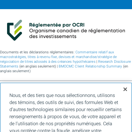
Documents et les déclarations réglementaires:
Commentaire relatif aux
macrostratégies, titres à revenu fixe, devises et marchandise/stratégie de
négociation de titres adossés à des créances hypothécaires
|
Research Disclosure
Statements
(en anglais seulement) |
BMOCMC Client Relationship Summary
(en
anglais seulement)
BMO Marchés des capitaux est un nom commercial utilisé par BMO Groupe
Nous, et des tiers que nous sélectionnons, utilisons
financier pour les services de vente en gros de la Banque de Montréal, de BMO
Bank N.A. (membre de la FDIC), de Bank of Montreal Europe Plc et de Bank of
des témoins, des outils de suivi, des formules Web et
Montreal (China) Co. Ltd., pour les services de courtage auprès des clients
d’autres technologies similaires pour recueillir certains
institutionnels de BMO Capital Markets Corp. (membre de la
FINRA
et de la
SIPC
)
et les services de courtage d'agence de Clearpool Execution Services, LLC
renseignements à propos de vous, de votre appareil et
(membre la
FINRA
et de la
SIPC
) aux États-Unis, ainsi que pour les services de
de l’utilisation de nos propriétés numériques. Cela
courtage auprès des clients institutionnels de BMO Nesbitt Burns Inc. (membre d
l’Organisme canadien de réglementation des investissements, et membre du
vous protège contre la fraude, améliore votre