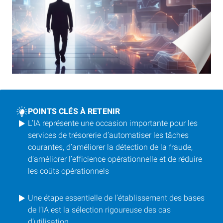
POINTS CLÉS À RETENIR
L’IA représente une occasion importante pour les
services de trésorerie d’automatiser les tâches
courantes, d’améliorer la détection de la fraude,
d’améliorer l’efficience opérationnelle et de réduire
les coûts opérationnels
Une étape essentielle de l’établissement des bases
de l’IA est la sélection rigoureuse des cas
d’utilisation