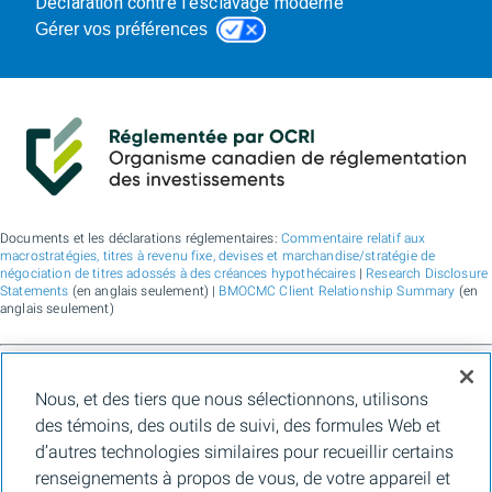
Déclaration contre l’esclavage moderne
Gérer vos préférences
Documents et les déclarations réglementaires:
Commentaire relatif aux
macrostratégies, titres à revenu fixe, devises et marchandise/stratégie de
négociation de titres adossés à des créances hypothécaires
|
Research Disclosure
Statements
(en anglais seulement) |
BMOCMC Client Relationship Summary
(en
anglais seulement)
BMO Marchés des capitaux est un nom commercial utilisé par BMO Groupe
Nous, et des tiers que nous sélectionnons, utilisons
financier pour les services de vente en gros de la Banque de Montréal, de BMO
Bank N.A. (membre de la FDIC), de Bank of Montreal Europe Plc et de Bank of
des témoins, des outils de suivi, des formules Web et
Montreal (China) Co. Ltd., pour les services de courtage auprès des clients
d’autres technologies similaires pour recueillir certains
institutionnels de BMO Capital Markets Corp. (membre de la
FINRA
et de la
SIPC
)
et les services de courtage d'agence de Clearpool Execution Services, LLC
renseignements à propos de vous, de votre appareil et
(membre la
FINRA
et de la
SIPC
) aux États-Unis, ainsi que pour les services de