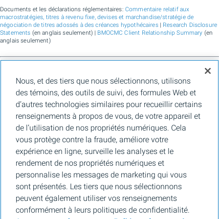
Documents et les déclarations réglementaires:
Commentaire relatif aux
macrostratégies, titres à revenu fixe, devises et marchandise/stratégie de
négociation de titres adossés à des créances hypothécaires
|
Research Disclosure
Statements
(en anglais seulement) |
BMOCMC Client Relationship Summary
(en
anglais seulement)
BMO Marchés des capitaux est un nom commercial utilisé par BMO Groupe
Nous, et des tiers que nous sélectionnons, utilisons
financier pour les services de vente en gros de la Banque de Montréal, de BMO
Bank N.A. (membre de la FDIC), de Bank of Montreal Europe Plc et de Bank of
des témoins, des outils de suivi, des formules Web et
Montreal (China) Co. Ltd., pour les services de courtage auprès des clients
d’autres technologies similaires pour recueillir certains
institutionnels de BMO Capital Markets Corp. (membre de la
FINRA
et de la
SIPC
)
et les services de courtage d'agence de Clearpool Execution Services, LLC
renseignements à propos de vous, de votre appareil et
(membre la
FINRA
et de la
SIPC
) aux États-Unis, ainsi que pour les services de
de l’utilisation de nos propriétés numériques. Cela
courtage auprès des clients institutionnels de BMO Nesbitt Burns Inc. (membre d
l’Organisme canadien de réglementation des investissements, et membre du
vous protège contre la fraude, améliore votre
Fonds canadien de protection des épargnants) au Canada et en Asie, de Bank of
expérience en ligne, surveille les analyses et le
Montreal Europe Plc (autorisée et réglementée par la Central Bank of Ireland) en
Europe et de BMO Capital Markets Limited (autorisée et réglementée par la
rendement de nos propriétés numériques et
Financial Conduct Authority) au Royaume-Uni et en Australie, ainsi que pour les
personnalise les messages de marketing qui vous
services-conseils en matière d’établissement de crédits carbone, de durabilité et
de solutions pour l’environnement de Banque de Montréal, de BMO Radicle Inc., et
sont présentés. Les tiers que nous sélectionnons
de Carbon Farmers Australia Pty Ltd. (ACN 136 799 221 AFSL 430135) en
peuvent également utiliser vos renseignements
Australie. « Nesbitt Burns » est une marque de commerce déposée de BMO
Nesbitt Burns Inc., utilisée sous licence. « BMO Marchés des capitaux » est une
conformément à leurs politiques de confidentialité.
marque de commerce de la Banque de Montréal, utilisée sous licence. « BMO (le