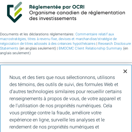
Documents et les déclarations réglementaires:
Commentaire relatif aux
macrostratégies, titres à revenu fixe, devises et marchandise/stratégie de
négociation de titres adossés à des créances hypothécaires
|
Research Disclosure
Statements
(en anglais seulement) |
BMOCMC Client Relationship Summary
(en
anglais seulement)
BMO Marchés des capitaux est un nom commercial utilisé par BMO Groupe
Nous, et des tiers que nous sélectionnons, utilisons
financier pour les services de vente en gros de la Banque de Montréal, de BMO
Bank N.A. (membre de la FDIC), de Bank of Montreal Europe Plc et de Bank of
des témoins, des outils de suivi, des formules Web et
Montreal (China) Co. Ltd., pour les services de courtage auprès des clients
d’autres technologies similaires pour recueillir certains
institutionnels de BMO Capital Markets Corp. (membre de la
FINRA
et de la
SIPC
)
et les services de courtage d'agence de Clearpool Execution Services, LLC
renseignements à propos de vous, de votre appareil et
(membre la
FINRA
et de la
SIPC
) aux États-Unis, ainsi que pour les services de
de l’utilisation de nos propriétés numériques. Cela
courtage auprès des clients institutionnels de BMO Nesbitt Burns Inc. (membre d
l’Organisme canadien de réglementation des investissements, et membre du
vous protège contre la fraude, améliore votre
Fonds canadien de protection des épargnants) au Canada et en Asie, de Bank of
expérience en ligne, surveille les analyses et le
Montreal Europe Plc (autorisée et réglementée par la Central Bank of Ireland) en
Europe et de BMO Capital Markets Limited (autorisée et réglementée par la
rendement de nos propriétés numériques et
Financial Conduct Authority) au Royaume-Uni et en Australie, ainsi que pour les