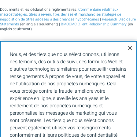
Documents et les déclarations réglementaires:
Commentaire relatif aux
macrostratégies, titres à revenu fixe, devises et marchandise/stratégie de
négociation de titres adossés à des créances hypothécaires
|
Research Disclosure
Statements
(en anglais seulement) |
BMOCMC Client Relationship Summary
(en
anglais seulement)
BMO Marchés des capitaux est un nom commercial utilisé par BMO Groupe
Nous, et des tiers que nous sélectionnons, utilisons
financier pour les services de vente en gros de la Banque de Montréal, de BMO
Bank N.A. (membre de la FDIC), de Bank of Montreal Europe Plc et de Bank of
des témoins, des outils de suivi, des formules Web et
Montreal (China) Co. Ltd., pour les services de courtage auprès des clients
d’autres technologies similaires pour recueillir certains
institutionnels de BMO Capital Markets Corp. (membre de la
FINRA
et de la
SIPC
)
et les services de courtage d'agence de Clearpool Execution Services, LLC
renseignements à propos de vous, de votre appareil et
(membre la
FINRA
et de la
SIPC
) aux États-Unis, ainsi que pour les services de
de l’utilisation de nos propriétés numériques. Cela
courtage auprès des clients institutionnels de BMO Nesbitt Burns Inc. (membre d
l’Organisme canadien de réglementation des investissements, et membre du
vous protège contre la fraude, améliore votre
Fonds canadien de protection des épargnants) au Canada et en Asie, de Bank of
expérience en ligne, surveille les analyses et le
Montreal Europe Plc (autorisée et réglementée par la Central Bank of Ireland) en
Europe et de BMO Capital Markets Limited (autorisée et réglementée par la
rendement de nos propriétés numériques et
Financial Conduct Authority) au Royaume-Uni et en Australie, ainsi que pour les
personnalise les messages de marketing qui vous
services-conseils en matière d’établissement de crédits carbone, de durabilité et
de solutions pour l’environnement de Banque de Montréal, de BMO Radicle Inc., et
sont présentés. Les tiers que nous sélectionnons
de Carbon Farmers Australia Pty Ltd. (ACN 136 799 221 AFSL 430135) en
peuvent également utiliser vos renseignements
Australie. « Nesbitt Burns » est une marque de commerce déposée de BMO
Nesbitt Burns Inc., utilisée sous licence. « BMO Marchés des capitaux » est une
conformément à leurs politiques de confidentialité.