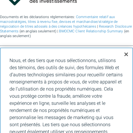
Documents et les déclarations réglementaires:
Commentaire relatif aux
macrostratégies, titres à revenu fixe, devises et marchandise/stratégie de
négociation de titres adossés à des créances hypothécaires
|
Research Disclosure
Statements
(en anglais seulement) |
BMOCMC Client Relationship Summary
(en
anglais seulement)
BMO Marchés des capitaux est un nom commercial utilisé par BMO Groupe
Nous, et des tiers que nous sélectionnons, utilisons
financier pour les services de vente en gros de la Banque de Montréal, de BMO
Bank N.A. (membre de la FDIC), de Bank of Montreal Europe Plc et de Bank of
des témoins, des outils de suivi, des formules Web et
Montreal (China) Co. Ltd., pour les services de courtage auprès des clients
d’autres technologies similaires pour recueillir certains
institutionnels de BMO Capital Markets Corp. (membre de la
FINRA
et de la
SIPC
)
et les services de courtage d'agence de Clearpool Execution Services, LLC
renseignements à propos de vous, de votre appareil et
(membre la
FINRA
et de la
SIPC
) aux États-Unis, ainsi que pour les services de
de l’utilisation de nos propriétés numériques. Cela
courtage auprès des clients institutionnels de BMO Nesbitt Burns Inc. (membre d
l’Organisme canadien de réglementation des investissements, et membre du
vous protège contre la fraude, améliore votre
Fonds canadien de protection des épargnants) au Canada et en Asie, de Bank of
expérience en ligne, surveille les analyses et le
Montreal Europe Plc (autorisée et réglementée par la Central Bank of Ireland) en
Europe et de BMO Capital Markets Limited (autorisée et réglementée par la
rendement de nos propriétés numériques et
Financial Conduct Authority) au Royaume-Uni et en Australie, ainsi que pour les
personnalise les messages de marketing qui vous
services-conseils en matière d’établissement de crédits carbone, de durabilité et
de solutions pour l’environnement de Banque de Montréal, de BMO Radicle Inc., et
sont présentés. Les tiers que nous sélectionnons
de Carbon Farmers Australia Pty Ltd. (ACN 136 799 221 AFSL 430135) en
peuvent également utiliser vos renseignements
Australie. « Nesbitt Burns » est une marque de commerce déposée de BMO