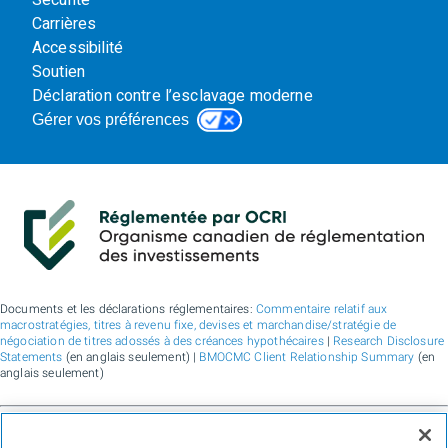
Carrières
Accessibilité
Soutien
Déclaration contre l’esclavage moderne
Gérer vos préférences
Documents et les déclarations réglementaires:
Commentaire relatif aux
macrostratégies, titres à revenu fixe, devises et marchandise/stratégie de
négociation de titres adossés à des créances hypothécaires
|
Research Disclosure
Statements
(en anglais seulement) |
BMOCMC Client Relationship Summary
(en
anglais seulement)
BMO Marchés des capitaux est un nom commercial utilisé par BMO Groupe