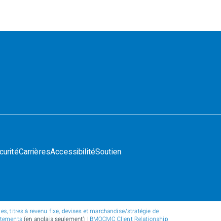
curité
Carrières
Accessibilité
Soutien
s, titres à revenu fixe, devises et marchandise/stratégie de
atements
(en anglais seulement) |
BMOCMC Client Relationship