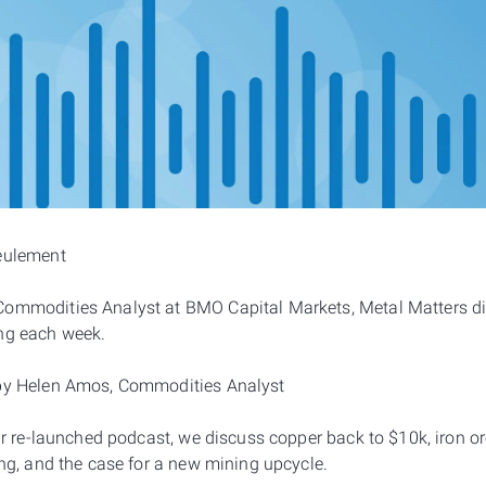
seulement
Commodities Analyst at BMO Capital Markets, Metal Matters di
ing each week.
 by Helen Amos, Commodities Analyst
our re-launched podcast, we discuss copper back to $10k, iron or
ing, and the case for a new mining upcycle.