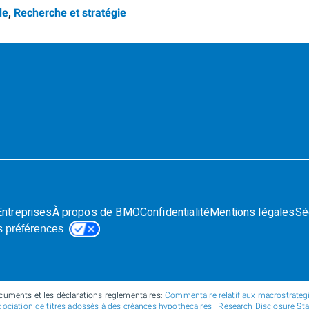
de
,
Recherche et stratégie
Entreprises
À propos de BMO
Confidentialité
Mentions légales
Sé
s préférences
cuments et les déclarations réglementaires:
Commentaire relatif aux macrostratégie
ociation de titres adossés à des créances hypothécaires
|
Research Disclosure St