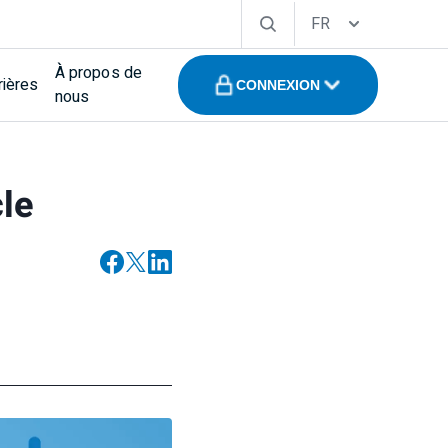
FR
À propos de
rières
CONNEXION
nous
le