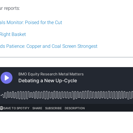
r reports:
s Monitor: Poised for the Cut⁠⁠⁠
ight Basket⁠⁠⁠
ds Patience: Copper and Coal Screen Strongest⁠⁠