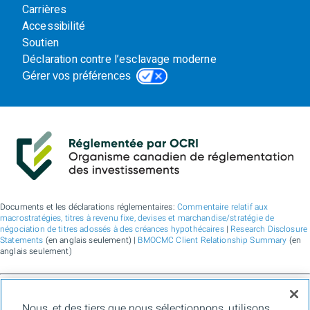
Carrières
Accessibilité
Soutien
Déclaration contre l’esclavage moderne
Gérer vos préférences
Documents et les déclarations réglementaires:
Commentaire relatif aux
macrostratégies, titres à revenu fixe, devises et marchandise/stratégie de
négociation de titres adossés à des créances hypothécaires
|
Research Disclosure
Statements
(en anglais seulement) |
BMOCMC Client Relationship Summary
(en
anglais seulement)
BMO Marchés des capitaux est un nom commercial utilisé par BMO Groupe
Nous, et des tiers que nous sélectionnons, utilisons
financier pour les services de vente en gros de la Banque de Montréal, de BMO