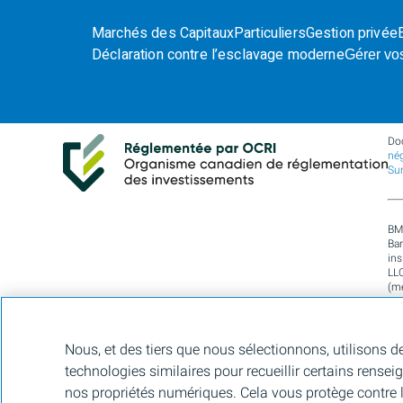
Marchés des Capitaux
Particuliers
Gestion privée
Déclaration contre l’esclavage moderne
Gérer vo
Do
nég
Su
BM
Ban
in
LL
(m
Asi
rég
car
79
Nous, et des tiers que nous sélectionnons, utilisons d
Mar
technologies similaires pour recueillir certains rensei
un
per
nos propriétés numériques. Cela vous protège contre la