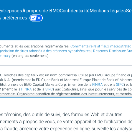
Entreprises
À propos de BMO
Confidentialité
Mentions légales
Sé
s préférences
cuments et les déclarations réglementaires:
Commentaire relatif aux macrostratégie
ociation de titres adossés à des créances hypothécaires
|
Research Disclosure St
mmary
(en anglais seulement)
O Marchés des capitaux est un nom commercial utilisé par BMO Groupe financier p
k N.A. (membre de la FDIC), de Bank of Montreal Europe Plc et de Bank of Montreal 
stitutionnels de BMO Capital Markets Corp. (membre de la
FINRA
et de la
SIPC
) et 
C (membre la
FINRA
et de la
SIPC
) aux États-Unis, ainsi que pour les services de c
embre de l’Organisme canadien de réglementation des investissements, et membre
e, de Bank of Montreal Europe Plc (autorisée et réglementée par la Central Bank of
lementée par la Financial Conduct Authority) au Royaume-Uni et en Australie, ainsi
bone, de durabilité et de solutions pour l’environnement de Banque de Montréal, d
9 221 AFSL 430135) en Australie. « Nesbitt Burns » est une marque de commerce dé
es témoins, des outils de suivi, des formules Web et d’autres
chés des capitaux » est une marque de commerce de la Banque de Montréal, utilisé
gnements à propos de vous, de votre appareil et de l’utilisation d
e marque de commerce déposée de la Banque de Montréal, utilisée sous licence. Po
sonne morale autorisée à faire des affaires sur votre territoire.
 fraude, améliore votre expérience en ligne, surveille les analys