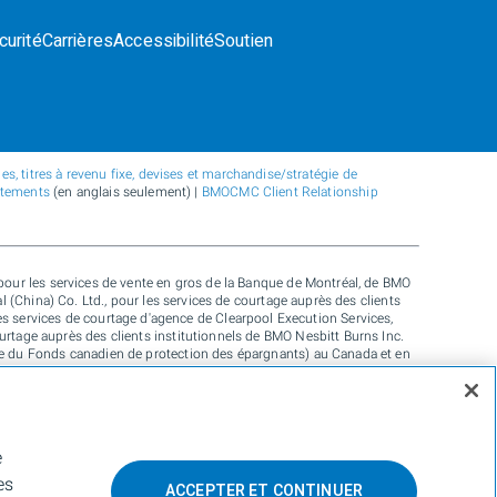
curité
Carrières
Accessibilité
Soutien
s, titres à revenu fixe, devises et marchandise/stratégie de
atements
(en anglais seulement) |
BMOCMC Client Relationship
our les services de vente en gros de la Banque de Montréal, de BMO
(China) Co. Ltd., pour les services de courtage auprès des clients
les services de courtage d'agence de Clearpool Execution Services,
ourtage auprès des clients institutionnels de BMO Nesbitt Burns Inc.
 du Fonds canadien de protection des épargnants) au Canada et en
 Ireland) en Europe et de BMO Capital Markets Limited (autorisée et
 que pour les services-conseils en matière d’établissement de crédits
e BMO Radicle Inc., et de Carbon Farmers Australia Pty Ltd. (ACN 136
posée de BMO Nesbitt Burns Inc., utilisée sous licence. « BMO
e sous licence. « BMO (le médaillon contenant le M souligné) » est
e
ur de plus amples renseignements, veuillez vous adresser à la
es
ACCEPTER ET CONTINUER