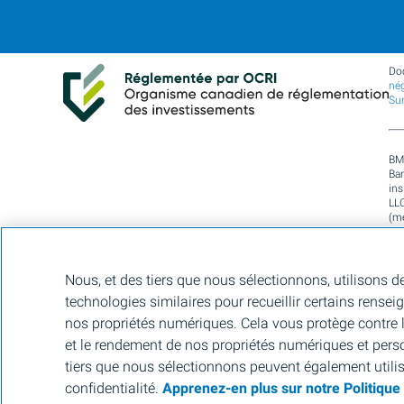
Do
nég
Su
BM
Ban
in
LL
(m
Asi
rég
car
79
Nous, et des tiers que nous sélectionnons, utilisons d
Mar
technologies similaires pour recueillir certains rensei
un
per
nos propriétés numériques. Cela vous protège contre la
et le rendement de nos propriétés numériques et pers
M
tiers que nous sélectionnons peuvent également utili
confidentialité.
Apprenez-en plus sur notre Politiqu
M