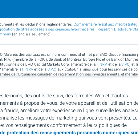
cuments et les déclarations réglementaires:
Commentaire relatif aux macrostratégie
ociation de titres adossés à des créances hypothécaires
|
Research Disclosure St
mmary
(en anglais seulement)
O Marchés des capitaux est un nom commercial utilisé par BMO Groupe financier p
k N.A. (membre de la FDIC), de Bank of Montreal Europe Plc et de Bank of Montreal 
stitutionnels de BMO Capital Markets Corp. (membre de la
FINRA
et de la
SIPC
) et 
C (membre la
FINRA
et de la
SIPC
) aux États-Unis, ainsi que pour les services de c
embre de l’Organisme canadien de réglementation des investissements, et membre
e, de Bank of Montreal Europe Plc (autorisée et réglementée par la Central Bank of
lementée par la Financial Conduct Authority) au Royaume-Uni et en Australie, ainsi
bone, de durabilité et de solutions pour l’environnement de Banque de Montréal, d
9 221 AFSL 430135) en Australie. « Nesbitt Burns » est une marque de commerce dé
es témoins, des outils de suivi, des formules Web et d’autres
chés des capitaux » est une marque de commerce de la Banque de Montréal, utilisé
gnements à propos de vous, de votre appareil et de l’utilisation d
e marque de commerce déposée de la Banque de Montréal, utilisée sous licence. Po
sonne morale autorisée à faire des affaires sur votre territoire.
 fraude, améliore votre expérience en ligne, surveille les analys
onnalise les messages de marketing qui vous sont présentés. Le
D
Marque de commerce déposée de la Banque de Montréal aux États-Unis, au Canada 
ser vos renseignements conformément à leurs politiques de
e de protection des renseignements personnels numériques sur
C
Marque de commerce de la Banque de Montréal aux États-Unis et au Canada.