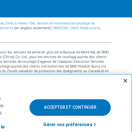
s, titres à revenu fixe, devises et marchandise/stratégie de
atements
(en anglais seulement) |
BMOCMC Client Relationship
our les services de vente en gros de la Banque de Montréal, de BMO
(China) Co. Ltd., pour les services de courtage auprès des clients
les services de courtage d'agence de Clearpool Execution Services,
ourtage auprès des clients institutionnels de BMO Nesbitt Burns Inc.
 du Fonds canadien de protection des épargnants) au Canada et en
 Ireland) en Europe et de BMO Capital Markets Limited (autorisée et
 que pour les services-conseils en matière d’établissement de crédits
e BMO Radicle Inc., et de Carbon Farmers Australia Pty Ltd. (ACN 136
posée de BMO Nesbitt Burns Inc., utilisée sous licence. « BMO
e sous licence. « BMO (le médaillon contenant le M souligné) » est
e
ur de plus amples renseignements, veuillez vous adresser à la
es
ACCEPTER ET CONTINUER
s
et partout ailleurs.
Gérer vos préférences
 le