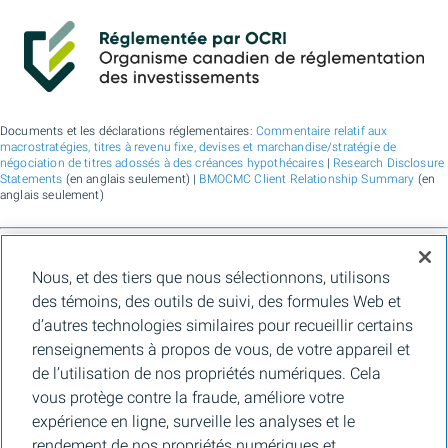
Documents et les déclarations réglementaires:
Commentaire relatif aux
macrostratégies, titres à revenu fixe, devises et marchandise/stratégie de
négociation de titres adossés à des créances hypothécaires
|
Research Disclosure
Statements
(en anglais seulement) |
BMOCMC Client Relationship Summary
(en
anglais seulement)
BMO Marchés des capitaux est un nom commercial utilisé par BMO Groupe
Nous, et des tiers que nous sélectionnons, utilisons
financier pour les services de vente en gros de la Banque de Montréal, de BMO
Bank N.A. (membre de la FDIC), de Bank of Montreal Europe Plc et de Bank of
des témoins, des outils de suivi, des formules Web et
Montreal (China) Co. Ltd., pour les services de courtage auprès des clients
d’autres technologies similaires pour recueillir certains
institutionnels de BMO Capital Markets Corp. (membre de la
FINRA
et de la
SIPC
)
et les services de courtage d'agence de Clearpool Execution Services, LLC
renseignements à propos de vous, de votre appareil et
(membre la
FINRA
et de la
SIPC
) aux États-Unis, ainsi que pour les services de
de l’utilisation de nos propriétés numériques. Cela
courtage auprès des clients institutionnels de BMO Nesbitt Burns Inc. (membre d
l’Organisme canadien de réglementation des investissements, et membre du
vous protège contre la fraude, améliore votre
Fonds canadien de protection des épargnants) au Canada et en Asie, de Bank of
expérience en ligne, surveille les analyses et le
Montreal Europe Plc (autorisée et réglementée par la Central Bank of Ireland) en
Europe et de BMO Capital Markets Limited (autorisée et réglementée par la
rendement de nos propriétés numériques et