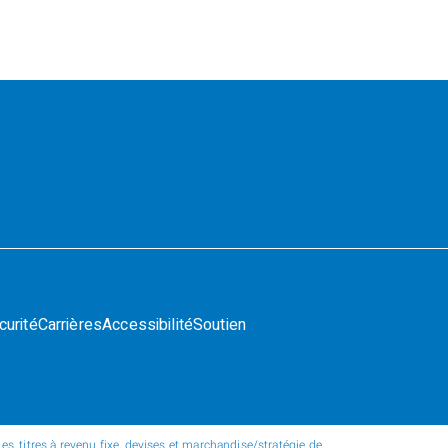
curité
Carrières
Accessibilité
Soutien
s, titres à revenu fixe, devises et marchandise/stratégie de