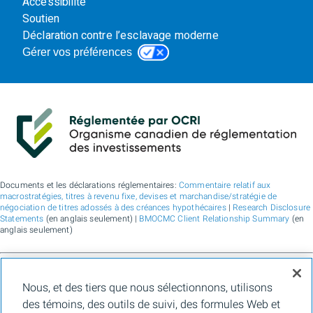
Accessibilité
Soutien
Déclaration contre l’esclavage moderne
Gérer vos préférences
Documents et les déclarations réglementaires:
Commentaire relatif aux
macrostratégies, titres à revenu fixe, devises et marchandise/stratégie de
négociation de titres adossés à des créances hypothécaires
|
Research Disclosure
Statements
(en anglais seulement) |
BMOCMC Client Relationship Summary
(en
anglais seulement)
BMO Marchés des capitaux est un nom commercial utilisé par BMO Groupe
Nous, et des tiers que nous sélectionnons, utilisons
financier pour les services de vente en gros de la Banque de Montréal, de BMO
Bank N.A. (membre de la FDIC), de Bank of Montreal Europe Plc et de Bank of
des témoins, des outils de suivi, des formules Web et
Montreal (China) Co. Ltd., pour les services de courtage auprès des clients