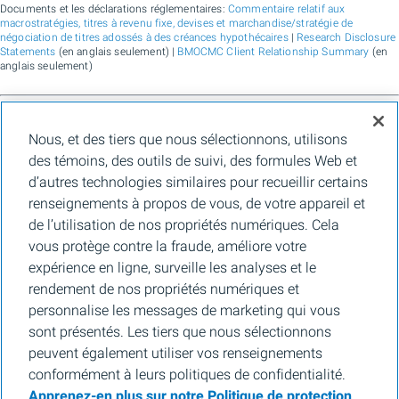
Documents et les déclarations réglementaires:
Commentaire relatif aux
macrostratégies, titres à revenu fixe, devises et marchandise/stratégie de
négociation de titres adossés à des créances hypothécaires
|
Research Disclosure
Statements
(en anglais seulement) |
BMOCMC Client Relationship Summary
(en
anglais seulement)
BMO Marchés des capitaux est un nom commercial utilisé par BMO Groupe
Nous, et des tiers que nous sélectionnons, utilisons
financier pour les services de vente en gros de la Banque de Montréal, de BMO
Bank N.A. (membre de la FDIC), de Bank of Montreal Europe Plc et de Bank of
des témoins, des outils de suivi, des formules Web et
Montreal (China) Co. Ltd., pour les services de courtage auprès des clients
d’autres technologies similaires pour recueillir certains
institutionnels de BMO Capital Markets Corp. (membre de la
FINRA
et de la
SIPC
)
et les services de courtage d'agence de Clearpool Execution Services, LLC
renseignements à propos de vous, de votre appareil et
(membre la
FINRA
et de la
SIPC
) aux États-Unis, ainsi que pour les services de
de l’utilisation de nos propriétés numériques. Cela
courtage auprès des clients institutionnels de BMO Nesbitt Burns Inc. (membre d
l’Organisme canadien de réglementation des investissements, et membre du
vous protège contre la fraude, améliore votre
Fonds canadien de protection des épargnants) au Canada et en Asie, de Bank of
expérience en ligne, surveille les analyses et le
Montreal Europe Plc (autorisée et réglementée par la Central Bank of Ireland) en
Europe et de BMO Capital Markets Limited (autorisée et réglementée par la
rendement de nos propriétés numériques et
Financial Conduct Authority) au Royaume-Uni et en Australie, ainsi que pour les
personnalise les messages de marketing qui vous
services-conseils en matière d’établissement de crédits carbone, de durabilité et
de solutions pour l’environnement de Banque de Montréal, de BMO Radicle Inc., et
sont présentés. Les tiers que nous sélectionnons
de Carbon Farmers Australia Pty Ltd. (ACN 136 799 221 AFSL 430135) en
peuvent également utiliser vos renseignements
Australie. « Nesbitt Burns » est une marque de commerce déposée de BMO
Nesbitt Burns Inc., utilisée sous licence. « BMO Marchés des capitaux » est une
conformément à leurs politiques de confidentialité.
marque de commerce de la Banque de Montréal, utilisée sous licence. « BMO (le
Apprenez-en plus sur notre Politique de protection
médaillon contenant le M souligné) » est une marque de commerce déposée de la