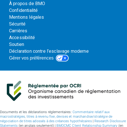
À propos de BMO
Confidentialité
Mentions légales
Sécurité
Carrières
Accessibilité
Soutien
Déclaration contre l’esclavage moderne
Gérer vos préférences
Documents et les déclarations réglementaires:
Commentaire relatif aux
macrostratégies, titres à revenu fixe, devises et marchandise/stratégie de
négociation de titres adossés à des créances hypothécaires
|
Research Disclosure
Statements
(en anglais seulement) |
BMOCMC Client Relationship Summary
(en